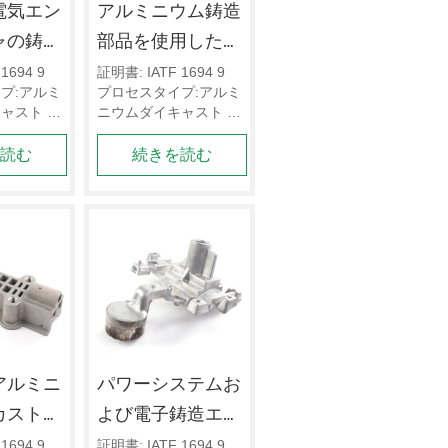
電気エン
アルミニウム鋳造
ャの鋳造
部品を使用したカ
スタマイズされた
1694 9 
証明書: IATF 1694 9 
プ:アルミ
プロセスタイプ:アルミ
電気ハウジング 
ャスト デ
ニウムダイキャスト デ
ーマット: 
ッサンのフォーマット: 
を読む
続きを読む
（STPま
3 Dデッサン（STPま
よび2 D
たはIGS）;および2 D
WGまた
デッサン（DWGまた
CNCの最小
はPDF）  CNCの最小
 5 mmから
公差は0.0 0 5 mmから
。
0.1 mmです。
アルミニ
パワーシステムお
カスト電
よび電子鋳造エン
ロージャ
クロージャの
1694 9 
証明書: IATF 1694 9 