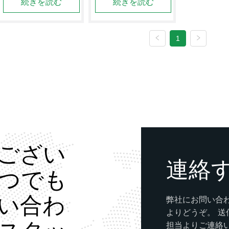
続きを読む
続きを読む
3 Dデッサン（STPま
3 Dデッサン（STPま
たはIGS）;および2 D
たはIGS）;および2 D
デッサン（DWGまた
デッサン（DWGまた
はPDF）  CNCの最小
はPDF）  CNCの最小
1
公差は0.0 0 5 mmから
公差は0.0 0 5 mmから
0.1 mmです。
0.1 mmです。
ござい
連絡
つでも
い合わ
弊社にお問い合
よりどうぞ。 
担当よりご連絡