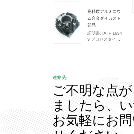
3.2 デッサンのフ
な試験施設:座標測
ォーマット: 3 Dデ
定機（CMM）
高精度アルミニウ
ッサン（STPまた
ム合金ダイカスト
はIGS）;および2 
部品
Dデッサン（DWG
またはPDF）  主
証明書: IATF 1694 
な試験施設:座標測
9 プロセスタイプ:
定機（CMM）
アルミニウムダイ
キャスト デッサン
のフォーマット: 3 
Dデッサン（STP
またはIGS）;およ
び2 Dデッサン
連絡先
（DWGまたは
ご不明な点が
PDF）  CNCの最
小公差は0.0 0 5 
ましたら、い
mmから0.1 mmで
す。
お気軽にお問