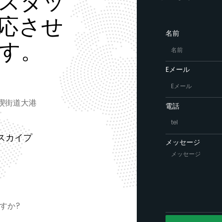
スタッ
応させ
名前
す。
Eメール
新碶街道大港
電話
/スカイプ
メッセージ
すか?