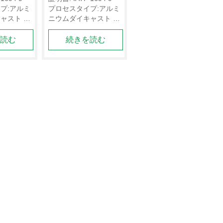
プ:アルミ
プロセスタイプ:アルミ
M工場
OEMサプライヤ
ャスト デ
ニウムダイキャスト デ
ー
ーマット: 
ッサンのフォーマット: 
を読む
続きを読む
（STPま
3 Dデッサン（STPま
よび2 D
たはIGS）;および2 D
WGまた
デッサン（DWGまた
CNCの最小
はPDF）  CNCの最小
 5 mmから
公差は0.0 0 5 mmから
。
0.1 mmです。