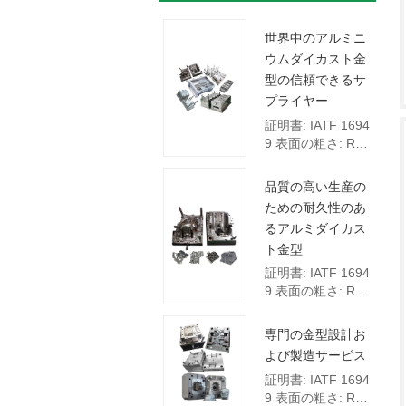
世界中のアルミニ
ウムダイカスト金
型の信頼できるサ
プライヤー
証明書: IATF 1694 
9 表面の粗さ: Ra 
3.2 デッサンのフ
ォーマット: 3 Dデ
品質の高い生産の
ッサン（STPまた
ための耐久性のあ
はIGS）;および2 
るアルミダイカス
Dデッサン（DWG
ト金型
またはPDF）  主
な試験施設:座標測
証明書: IATF 1694 
定機（CMM）
9 表面の粗さ: Ra 
3.2 デッサンのフ
ォーマット: 3 Dデ
専門の金型設計お
ッサン（STPまた
よび製造サービス
はIGS）;および2 
証明書: IATF 1694 
Dデッサン（DWG
9 表面の粗さ: Ra 
またはPDF）  主