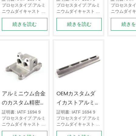
プロセスタイプ:アルミ
プロセスタイプ:アルミ
プロセスタイ
れるアルミニウム
ライヤー
部品のOE
ニウムダイキャスト デ
ニウムダイキャスト デ
ニウムダイキ
鋳造物の部品ダイ
ッサンのフォーマット: 
ッサンのフォーマット: 
ッサンのフォ
続きを読む
続きを読む
続き
3 Dデッサン（STPま
3 Dデッサン（STPま
3 Dデッサン
カスト
たはIGS）;および2 D
たはIGS）;および2 D
たはIGS）;お
デッサン（DWGまた
デッサン（DWGまた
デッサン（D
はPDF）  CNCの最小
はPDF）  CNCの最小
はPDF）  
公差は0.0 0 5 mmから
公差は0.0 0 5 mmから
公差は0.0 0
0.1 mmです。
0.1 mmです。
0.1 mmです
アルミニウム合金
OEMカスタムダ
のカスタム精密鋳
イカストアルミニ
造部品
ウム電気ハウジン
証明書: IATF 1694 9 
証明書: IATF 1694 9 
プロセスタイプ:アルミ
プロセスタイプ:アルミ
グ部品 
ニウムダイキャスト デ
ニウムダイキャスト デ
ッサンのフォーマット: 
ッサンのフォーマット: 