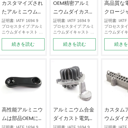
カスタマイズされ
OEM精密アルミ
高品質な
たアルミニウムA 
ニウムダイカスト
クロージ
380合金ダイカス
の電気部品 
メーカー
証明書: IATF 1694 9 
証明書: IATF 1694 9 
証明書: IATF 
プロセスタイプ:アルミ
プロセスタイプ:アルミ
プロセスタイ
ト
ニウムダイキャスト デ
ニウムダイキャスト デ
ニウムダイキ
ッサンのフォーマット: 
ッサンのフォーマット: 
ッサンのフォ
続きを読む
続きを読む
続き
3 Dデッサン（STPま
3 Dデッサン（STPま
3 Dデッサン
たはIGS）;および2 D
たはIGS）;および2 D
たはIGS）;お
デッサン（DWGまた
デッサン（DWGまた
デッサン（D
はPDF）  CNCの最小
はPDF）  CNCの最小
はPDF）  
公差は0.0 0 5 mmから
公差は0.0 0 5 mmから
公差は0.0 0
0.1 mmです。
0.1 mmです。
0.1 mmです
高性能アルミニウ
アルミニウム合金
カスタム
ムは部品OEMに
ダイカスト電気部
ウムダイ
よって機械で造ら
品のカスタムサプ
気エンク
証明書: IATF 1694 9 
証明書: IATF 1694 9 
証明書: IATF 